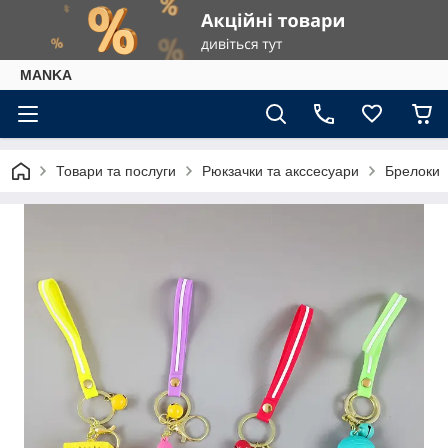
МАNKА
Товари та послуги
Рюкзачки та акссесуари
Брелоки