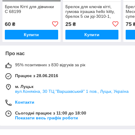
Брелок Кітті для дівчинки
Брелок для ключів кітті,
Брел
C 68199
гумова іграшка hello kitty,
Месн
брелок 5 см jqi-3010-1,
супе
дитячий брелок для
суп
60
25
75
₴
₴
рюкзака, подарунок для
дівчинки
Купити
Купити
Про нас
95% позитивних з 830 відгуків за рік
Працює з 28.06.2016
м. Луцьк
вул.Конякіна, 30 ТЦ "Варшавський" 1 пов., Луцьк, Україна
Контакти
Сьогодні працює з 11:00 до 18:00
Показати весь графік роботи