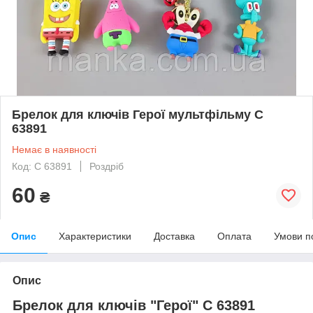
Брелок для ключів Герої мультфільму C
63891
Немає в наявності
Код: C 63891
Роздріб
60
₴
Опис
Характеристики
Доставка
Оплата
Умови п
Опис
Брелок для ключів "Герої" C 63891