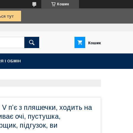
Кошик
Кошик
Я І ОБМІН
 V п’є з пляшечки, ходить на
иває очі, пустушка,
рщик, підгузок, ви