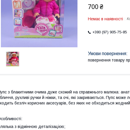
700 ₴
Немає в наявності
К
+380 (97) 905-75-85
повернення товару п
упс з блакитними очима дуже схожий на справжнього малюка: анатом
бличчя, рухливі ручки й ніжки, та очі, які закриваються. Пупс мож
ходить безліч корисних аксесуарів, без яких не обходиться жодний
собливості:
 лялька з відмінною деталізацією;