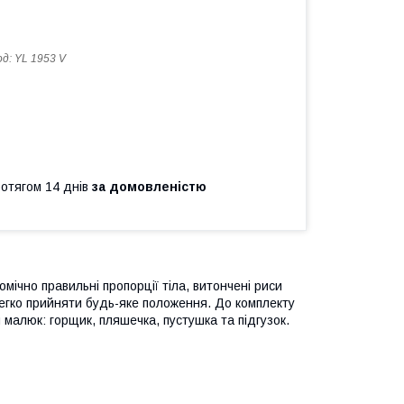
од:
YL 1953 V
ротягом 14 днів
за домовленістю
ічно правильні пропорції тіла, витончені риси
е легко прийняти будь-яке положення. До комплекту
 малюк: горщик, пляшечка, пустушка та підгузок.