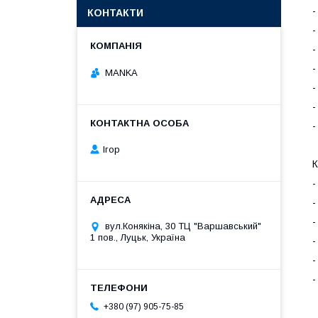
-
КОНТАКТИ
-
-
-
MANKA
-
-
-
Ігор
К
-
-
-
вул.Конякіна, 30 ТЦ "Варшавський"
1 пов., Луцьк, Україна
-
-
-
+380 (97) 905-75-85