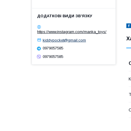
https://www.instagram.com/manka_toys/
Х
kiddypocket@gmail.com
0979057585
0979057585
К
Т