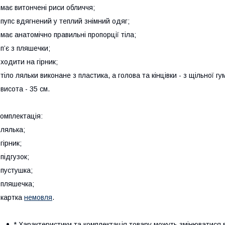
 має витончені риси обличчя;
 пупс вдягнений у теплий знімний одяг;
 має анатомічно правильні пропорції тіла;
 п’є з пляшечки;
 ходити на гірник;
 тіло ляльки виконане з пластика, а голова та кінцівки - з щільної гу
 висота - 35 см.
омплектація:
 лялька;
 гірник;
 підгузок;
 пустушка;
 пляшечка;
 картка
немовля
.
* Характеристики та комплектація товару можуть змінюватися