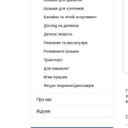
Іграшки для хлопчиків
Басейни та літній асортимент
Догляд за дитиною
Дитяча творість
Рюкзачки та акссесуари
Розвиваючі іграшки
Транспорт
Для немовлят
М'які іграшки
Фігури тваринок/динозаврів
П
о
Про нас
в
Відгуки
О
-