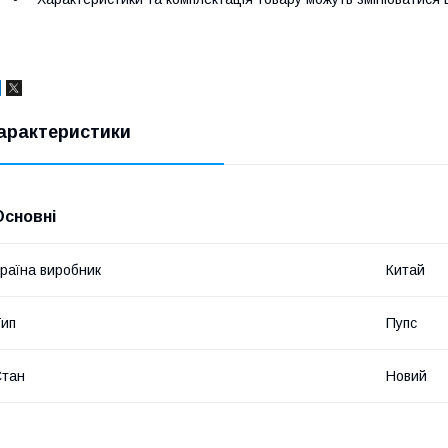
арактеристики
Основні
раїна виробник
Китай
ип
Пупс
Стан
Новий