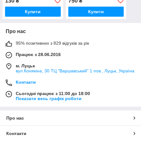
130
750
₴
₴
батарейок, розмір 12х12
звук, підсвітка
см PL-725-37
Купити
Купити
Про нас
95% позитивних з 829 відгуків за рік
Працює з 28.06.2016
м. Луцьк
вул.Конякіна, 30 ТЦ "Варшавський" 1 пов., Луцьк, Україна
Контакти
Сьогодні працює з 11:00 до 18:00
Показати весь графік роботи
Про нас
Контакти