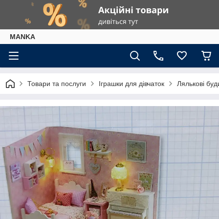
МАNKА
Товари та послуги
Іграшки для дівчаток
Лялькові буд