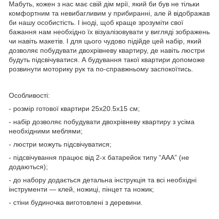
Мабуть, кожен з нас має свій дім мрії, який би був не тільки
комфортним та невибагливим у прибиранні, але й відображав
би нашу особистість. І іноді, щоб краще зрозуміти свої
бажання нам необхідно їх візуалізовувати у вигляді зображень
чи навіть макетів. І для цього чудово підійде цей набір, який
дозволяє побудувати двохрівневу квартиру, де навіть люстри
будуть підсвічуватися. А будування такої квартири допоможе
розвинути моторику рук та по-справжньому заспокоїтись.
Особливості:
- розмір готової квартири 25х20.5х15 см;
- набір дозволяє побудувати двохрівневу квартиру з усіма
необхідними меблями;
- люстри можуть підсвічуватися;
- підсвічування працює від 2-х батарейок типу “ААА” (не
додаються);
- до набору додається детальна інструкція та всі необхідні
інструменти — клей, ножиці, пінцет та ножик;
- стіни будиночка виготовлені з деревини.