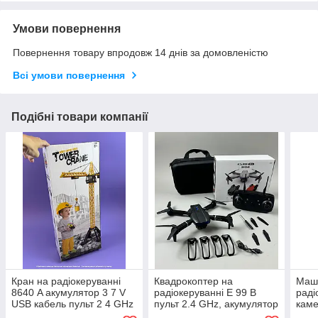
Умови повернення
Повернення товару впродовж 14 днів за домовленістю
Всі умови повернення
Подібні товари компанії
Кран на радіокеруванні
Квадрокоптер на
Маш
8640 A акумулятор 3 7 V
радіокеруванні E 99 B
раді
USB кабель пульт 2 4 GHz
пульт 2.4 GHz, акумулятор
каме
підсвітка масштаб 1 18
3.7V, 4К Wi-Fi HD-камера,
режи