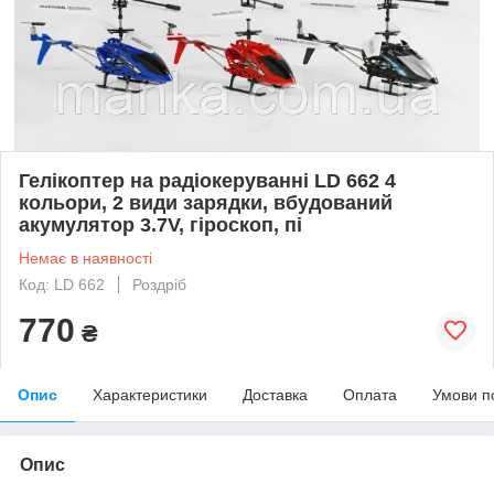
Гелікоптер на радіокеруванні LD 662 4
кольори, 2 види зарядки, вбудований
акумулятор 3.7V, гіроскоп, пі
Немає в наявності
Код: LD 662
Роздріб
770
₴
Опис
Характеристики
Доставка
Оплата
Умови п
Опис