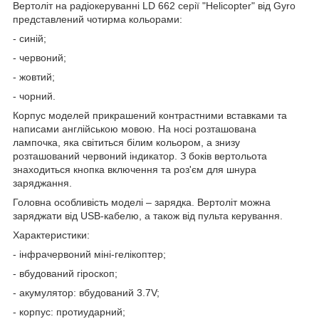
Вертоліт на радіокеруванні LD 662 серії "Helicopter" від Gyro
представлений чотирма кольорами:
- синій;
- червоний;
- жовтий;
- чорний.
Корпус моделей прикрашений контрастними вставками та
написами англійською мовою. На носі розташована
лампочка, яка світиться білим кольором, а знизу
розташований червоний індикатор. З боків вертольота
знаходиться кнопка включення та роз'єм для шнура
заряджання.
Головна особливість моделі – зарядка. Вертоліт можна
заряджати від USB-кабелю, а також від пульта керування.
Характеристики:
- інфрачервоний міні-гелікоптер;
- вбудований гіроскоп;
- акумулятор: вбудований 3.7V;
- корпус: протиударний;