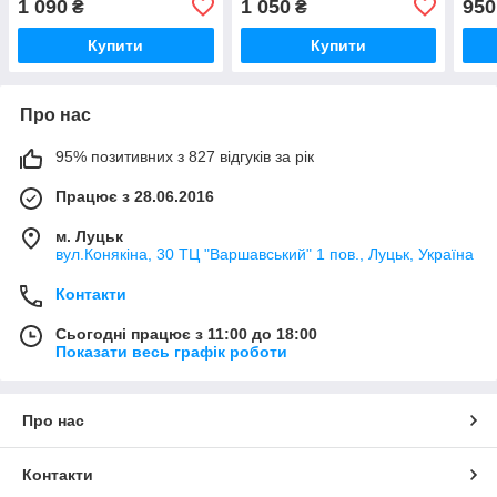
1 090
1 050
950
₴
₴
кабіна обертається
у коробці
дода
2.4 
Купити
Купити
Про нас
95% позитивних з 827 відгуків за рік
Працює з 28.06.2016
м. Луцьк
вул.Конякіна, 30 ТЦ "Варшавський" 1 пов., Луцьк, Україна
Контакти
Сьогодні працює з 11:00 до 18:00
Показати весь графік роботи
Про нас
Контакти