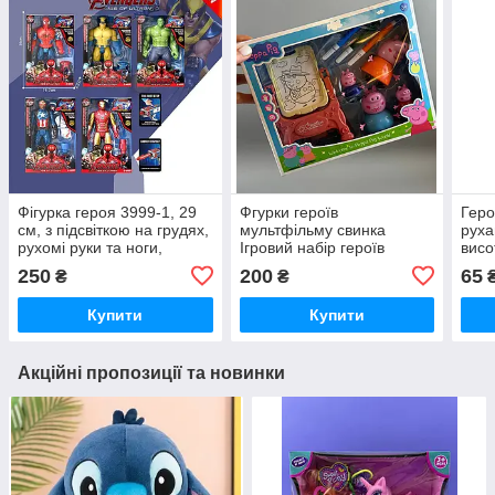
Фігурка героя 3999-1, 29
Фгурки героїв
Геро
см, з підсвіткою на грудях,
мультфільму свинка
руха
рухомі руки та ноги,
Ігровий набір героїв
висо
механічний запускач зі
Свинка Пеппа 552-7
лис
250
200
65
₴
₴
снарядом у комплекті
ТІЛ
Купити
Купити
Акційні пропозиції та новинки