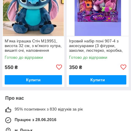
М'яка іграшка Стіч M19951,
Ігровий набір поні 907-4 з
висота 32 см, з м'якого хутра,
аксесуарами (3 фігурки,
вишиті очі, наповнення
заколки, люстерко, коробка,
синтепон, на блискавці
мікс видів)
Готово до відправки
Готово до відправки
550
350
₴
₴
Купити
Купити
Про нас
95% позитивних з 830 відгуків за рік
Працює з 28.06.2016
м. Луцьк