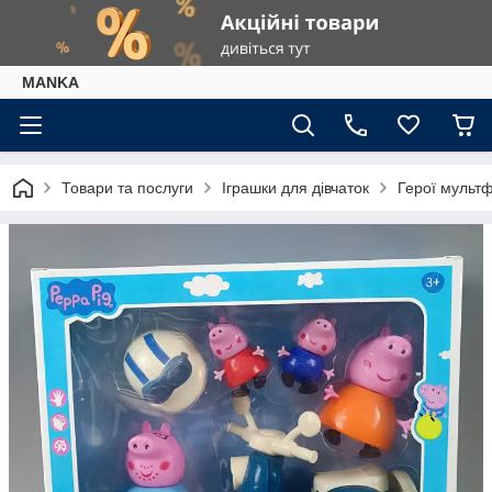
МАNKА
Товари та послуги
Іграшки для дівчаток
Герої мультф