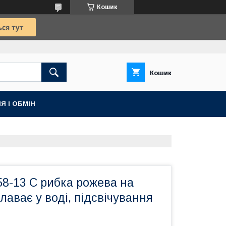
Кошик
Кошик
Я І ОБМІН
8-13 C рибка рожева на
лаває у воді, підсвічування