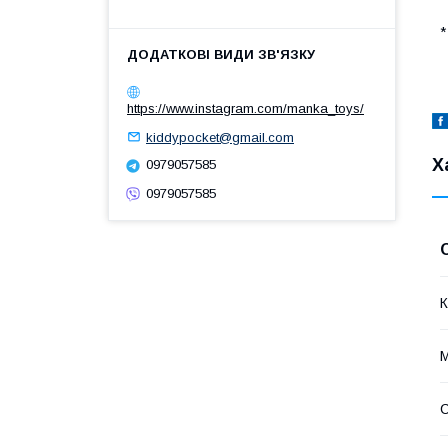
*
https://www.instagram.com/manka_toys/
kiddypocket@gmail.com
Х
0979057585
0979057585
К
М