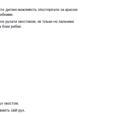
те дитині можливість спостерігати за красою
рибками.
но рухати хвостиком, як тільки-но пальчики
 боки рибки.
ух хвостом;
вжить свій рух.