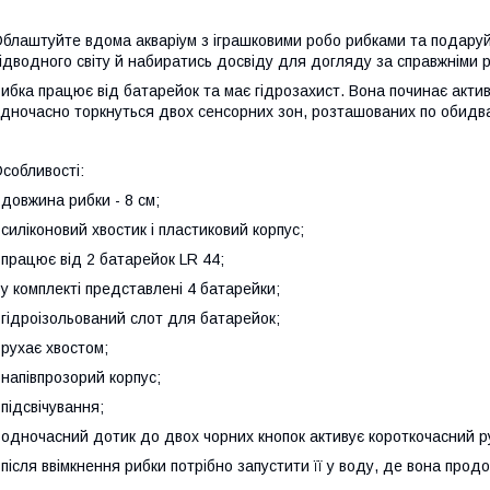
блаштуйте вдома акваріум з іграшковими робо рибками та подаруй
ідводного світу й набиратись досвіду для догляду за справжніми 
ибка працює від батарейок та має гідрозахист. Вона починає актив
дночасно торкнуться двох сенсорних зон, розташованих по обидва
собливості:
 довжина рибки - 8 см;
 силіконовий хвостик і пластиковий корпус;
 працює від 2 батарейок LR 44;
 у комплекті представлені 4 батарейки;
 гідроізольований слот для батарейок;
 рухає хвостом;
 напівпрозорий корпус;
 підсвічування;
 одночасний дотик до двох чорних кнопок активує короткочасний р
 після ввімкнення рибки потрібно запустити її у воду, де вона продо