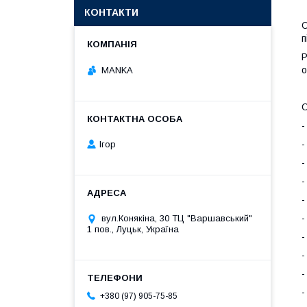
КОНТАКТИ
О
п
Р
о
MANKA
О
-
-
Ігор
-
-
-
-
вул.Конякіна, 30 ТЦ "Варшавський"
1 пов., Луцьк, Україна
-
-
-
-
+380 (97) 905-75-85