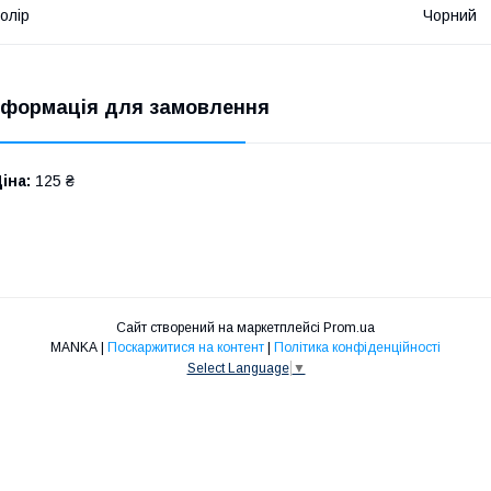
олір
Чорний
нформація для замовлення
іна:
125 ₴
Сайт створений на маркетплейсі
Prom.ua
MANKA |
Поскаржитися на контент
|
Політика конфіденційності
Select Language
▼