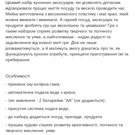
Цікавий набір кухонних аксесуарів, які дозволять дітлахам
відтворювати процес миття посуду та весело проводити час.
Мийка виготовлена з високоякісного пластику і має кран, який
можна вмикати і вимикати. А гарний посуд, аксесуари та
продукти зроблять гру ще веселішою та цікавішою! Гра з
таким набором сприяє розвитку творчого та логічного
мислення та уяви, а найголовніше - надає радості та
задоволення від кожної миті гри. Діти не лише
розважатимуться, а й матимуть змогу дізнатись про те, як
функціонують кухонні атрибути, принципи приготування їжі та
прибирання.
Особливості:
- приємна оку колірна гама;
- автоматична подача води з крана;
- тип живлення - 2 батарейки “АА” (не додаються);
- присутня система подачі води;
- до набору додається посуд, прилади, продукти;
- іграшка чудово сприяє розвитку креативності, логічного та
творчого мислення, уяви.