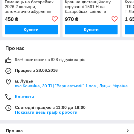
Гаманець на батарейках
Кран на дистанційному
Кухн
2026 2 кольори,
керуванні 1561 H на
"TK
автоматично жбурляння
батарейках, світло, в
ТІЛЬ
купюрами, в коробці
коробці
коль
450
970
1 6
₴
₴
підс
Купити
Купити
Про нас
95% позитивних з 828 відгуків за рік
Працює з 28.06.2016
м. Луцьк
вул.Конякіна, 30 ТЦ "Варшавський" 1 пов., Луцьк, Україна
Контакти
Сьогодні працює з 11:00 до 18:00
Показати весь графік роботи
Про нас