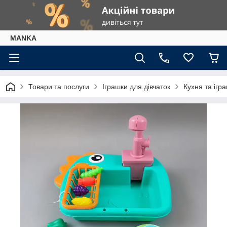
МАNKА
Товари та послуги
Іграшки для дівчаток
Кухня та ігр