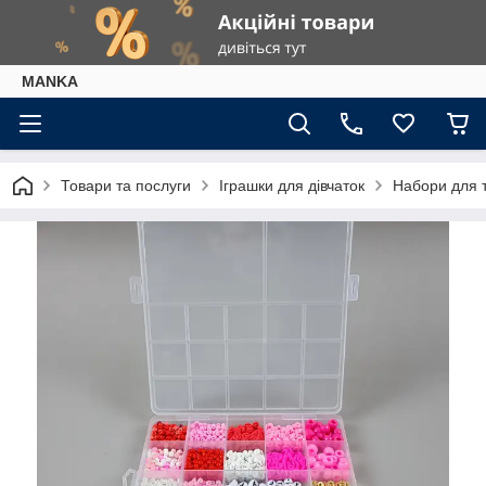
МАNKА
Товари та послуги
Іграшки для дівчаток
Набори для т