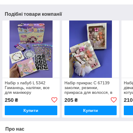
Подібні товари компанії
Набір з лабуб L 5342
Набір прикрас C 67139
Набі
Гаманець, наліпки, все
заколки, резинки,
дівч
для манікюру
прикраса для волосся, в
коту
коробці
пінце
250
205
210
₴
₴
Купити
Купити
Про нас