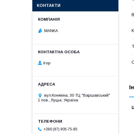
КОНТАКТИ
В
К
MANKA
Т
Ігор
І
вул.Конякіна, 30 ТЦ "Варшавський"
1 пов., Луцьк, Україна
Ц
+380 (97) 905-75-85