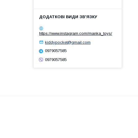
https://www.instagram.com/manka_toys/
kiddypocket@gmail.com
0979057585
0979057585