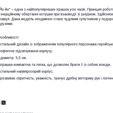
Йо-йо" – одна з найпопулярніших іграшок усіх часів. Принцип роботи
 інерційному обертанні котушки при взаємодії зі шнурком. Здійснюю
равця. Дана модель неодмінно стане чудовим супутником у подоро
рузями.
собливості:
 стильний дизайн із зображенням популярного персонажа геройсько
 ефектне підсвічування корпусу;
 діаметр: 5,5 см;
 іграшка компактна та легка, що дозволяє брати її із собою всюди;
 стильний напівпрозорий корпус;
 розвиває спритність, уважність, тренує дрібну моторику рук і логіч