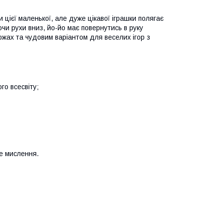
 цієї маленької, але дуже цікавої іграшки полягає
чи рухи вниз, йо-йо має повернутись в руку
жах та чудовим варіантом для веселих ігор з
го всесвіту;
не мислення.