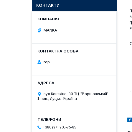
КОНТАКТИ
"
в
г
д
MANKA
О
-
-
Ігор
-
-
-
-
вул.Конякіна, 30 ТЦ "Варшавський"
1 пов., Луцьк, Україна
+380 (97) 905-75-85