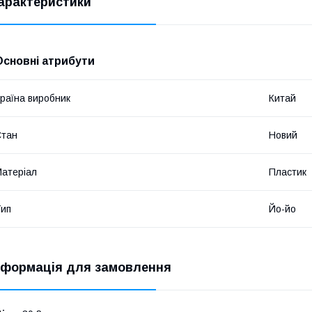
арактеристики
Основні атрибути
раїна виробник
Китай
Стан
Новий
атеріал
Пластик
ип
Йо-йо
нформація для замовлення