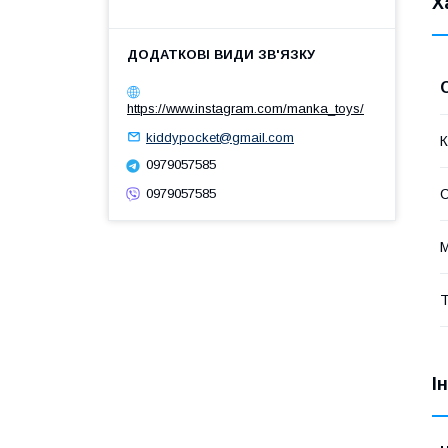
Х
https://www.instagram.com/manka_toys/
kiddypocket@gmail.com
К
0979057585
0979057585
М
Т
І