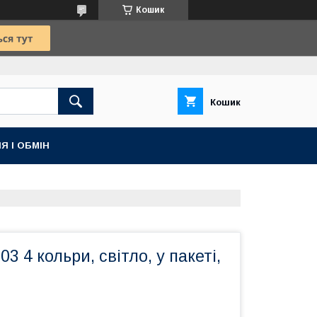
Кошик
Кошик
Я І ОБМІН
03 4 кольри, світло, у пакеті,