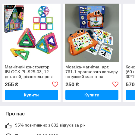
Магнітний конструктор
Мозаїка-магнітна. арт.
Конс
IBLOCK PL-925-03, 12
761-1 оранжевого кольору
(60 
деталей, різнокольорові
потужний магніт на
30*1
геометричні фігури, в
паличці , плоскі кульки,
255
250
570
₴
₴
коробці 21.3х2.2х28 см
короб.28*2, 5*2
Купити
Купити
Про нас
95% позитивних з 832 відгуків за рік