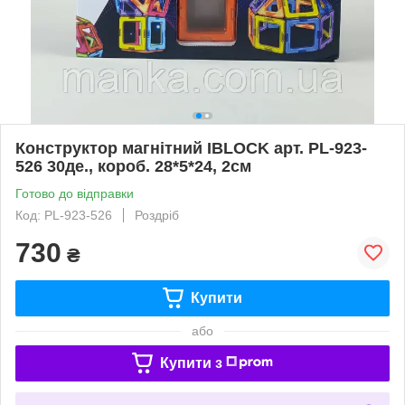
Конструктор магнітний IBLOCK арт. PL-923-
526 30де., короб. 28*5*24, 2см
Готово до відправки
Код: PL-923-526
Роздріб
730
₴
Купити
або
Купити з