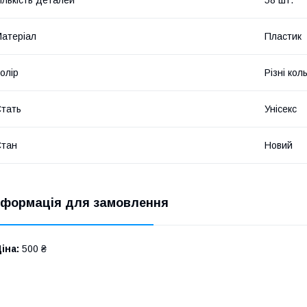
атеріал
Пластик
олір
Різні кол
тать
Унісекс
Стан
Новий
нформація для замовлення
іна:
500 ₴