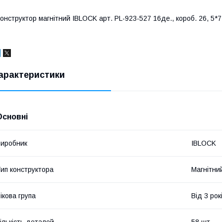
онструктор магнітний IBLOCK арт. PL-923-527 16де., короб. 26, 5*7
арактеристики
Основні
иробник
IBLOCK
ип конструктора
Магнітни
ікова група
Від 3 рок
ількість деталей
58 шт.