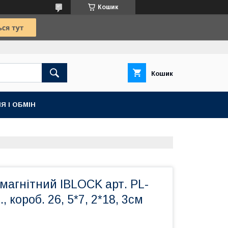
Кошик
Кошик
Я І ОБМІН
магнітний IBLOCK арт. PL-
, короб. 26, 5*7, 2*18, 3см