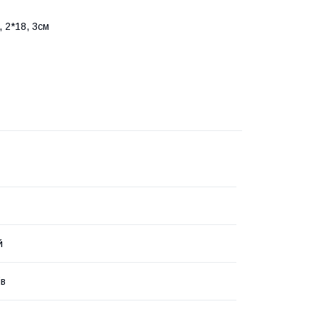
, 2*18, 3см
й
ів