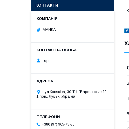
КОНТАКТИ
К
MANKA
Х
Ігор
В
вул.Конякіна, 30 ТЦ "Варшавський"
1 пов., Луцьк, Україна
Т
В
+380 (97) 905-75-85
К