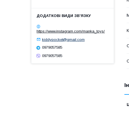
М
К
https://www.instagram.com/manka_toys/
kiddypocket@gmail.com
С
0979057585
0979057585
І
Ц