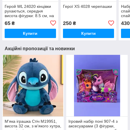
Герой WL 24020 кінцівки
Герої XS 4028 черепашки
Набі
рухаються, середня
спай
висота фігурки: 8.5 см, на
спай
листі, ВИДАЄТЬСЯ
прис
65
250
430
₴
₴
ТІЛЬКИ МІКС ВИДІВ
Люди
Купити
Купити
Акційні пропозиції та новинки
М'яка іграшка Стіч M19951,
Ігровий набір поні 907-4 з
висота 32 см, з м'якого хутра,
аксесуарами (3 фігурки,