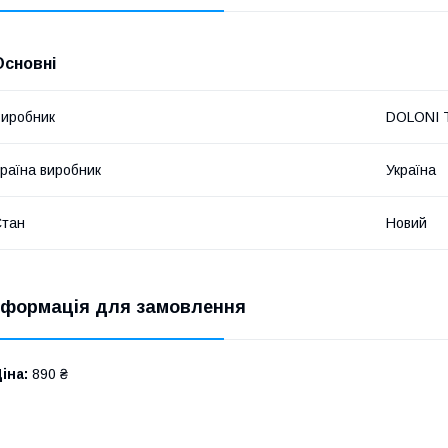
Основні
иробник
DOLONI 
раїна виробник
Україна
Стан
Новий
нформація для замовлення
іна:
890 ₴