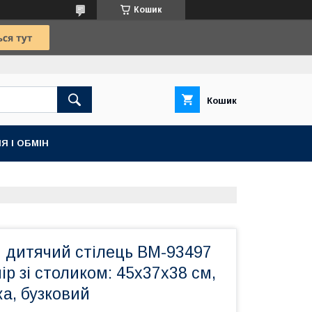
Кошик
Кошик
Я І ОБМІН
 дитячий стілець BM-93497
ір зі столиком: 45х37х38 см,
а, бузковий