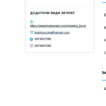
https://www.instagram.com/manka_toys/
В
kiddypocket@gmail.com
0979057585
К
0979057585
І
Ц