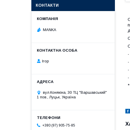
КОНТАКТИ
С
п
MANKA
д
С
О
-
Ігор
-
-
-
*
вул.Конякіна, 30 ТЦ "Варшавський"
1 пов., Луцьк, Україна
Х
+380 (97) 905-75-85