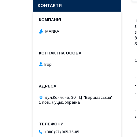
КОНТАКТИ
Т
з
MANKA
з
б
3
О
Ігор
-
-
-
-
вул.Конякіна, 30 ТЦ "Варшавський"
-
1 пов., Луцьк, Україна
-
*
+380 (97) 905-75-85