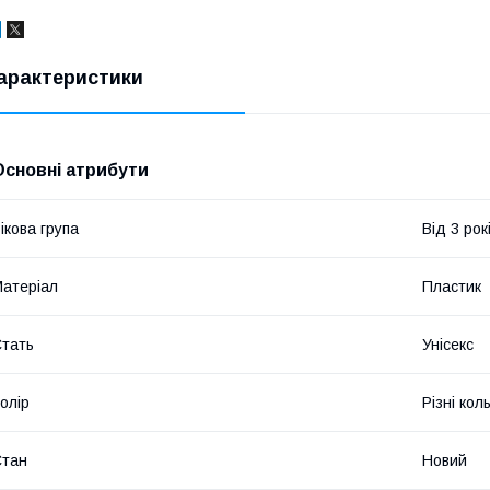
арактеристики
Основні атрибути
ікова група
Від 3 рок
атеріал
Пластик
тать
Унісекс
олір
Різні кол
Стан
Новий