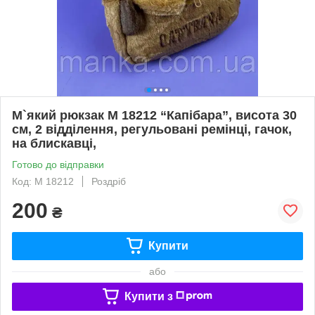
М`який рюкзак M 18212 “Капібара”, висота 30
см, 2 відділення, регульовані ремінці, гачок,
на блискавці,
Готово до відправки
Код: M 18212
Роздріб
200
₴
Купити
або
Купити з