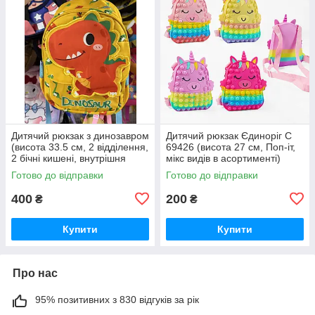
Дитячий рюкзак з динозавром
Дитячий рюкзак Єдиноріг C
(висота 33.5 см, 2 відділення,
69426 (висота 27 см, Поп-іт,
2 бічні кишені, внутрішня
мікс видів в асортименті)
кишеня) C 68151d
Готово до відправки
Готово до відправки
400
200
₴
₴
Купити
Купити
Про нас
95% позитивних з 830 відгуків за рік