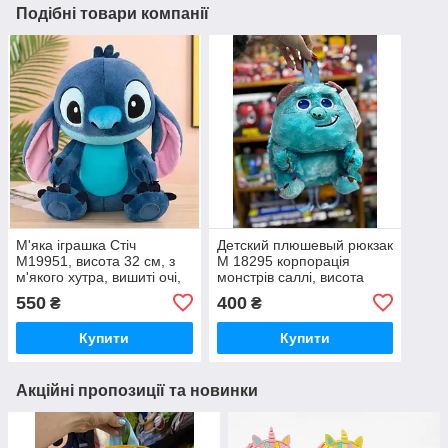
Подібні товари компанії
М'яка іграшка Стіч
Детский плюшевый рюкзак
M19951, висота 32 см, з
M 18295 корпорація
м'якого хутра, вишиті очі,
монстрів саллі, висота
наповнення синтепон, на
25см, 1 відділення,
550
400
₴
₴
блискавці
регульовані ремінці
Купити
Купити
Акційні пропозиції та новинки