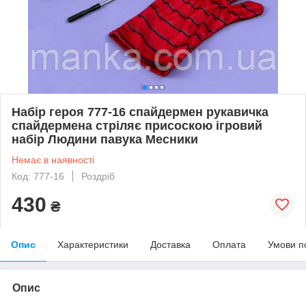
Набір героя 777-16 спайдермен рукавичка
спайдермена стріляє присоскою ігровий
набір Людини павука Месники
Немає в наявності
Код: 777-16
Роздріб
430
₴
Опис
Характеристики
Доставка
Оплата
Умови п
Опис