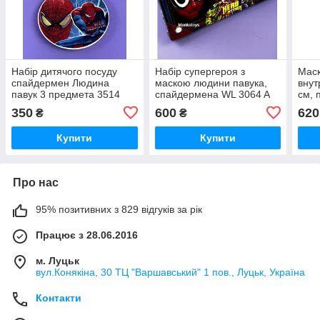
Набір дитячого посуду
Набір супергероя з
Маск
спайдермен Людина
маскою людини павука,
внут
павук 3 предмета 3514
спайдермена WL 3064 A
см, 
механічний бластер,
рухл
350
600
620
₴
₴
маска має підсвічування
підб
блис
Купити
Купити
Про нас
95% позитивних з 829 відгуків за рік
Працює з 28.06.2016
м. Луцьк
вул.Конякіна, 30 ТЦ "Варшавський" 1 пов., Луцьк, Україна
Контакти