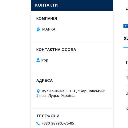
КОНТАКТИ
Д
MANKA
Х
Ігор
Т
вул.Конякіна, 30 ТЦ "Варшавський"
В
1 пов., Луцьк, Україна
К
+380 (97) 905-75-85