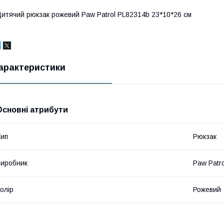
итячий рюкзак рожевий Paw Patrol PL82314b 23*10*26 см
арактеристики
Основні атрибути
ип
Рюкзак
иробник
Paw Patro
олір
Рожевий