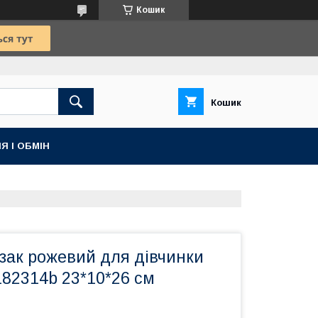
Кошик
Кошик
Я І ОБМІН
зак рожевий для дівчинки
L82314b 23*10*26 см