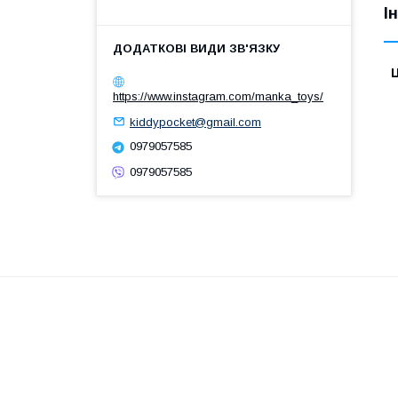
І
Ц
https://www.instagram.com/manka_toys/
kiddypocket@gmail.com
0979057585
0979057585