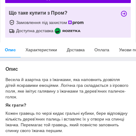
Що таке купити з Пром?
Замовлення під захистом
Доступна доставка
Опис
Характеристики
Доставка
Оплата
Умови п
Опис
Весела й азартна гра з їжачками, яка наповнить дозвілля
дітей яскравими емоціями. Логічна гра складається з ігрового
поля, яке імітує галявину з їжачками та дерев'яних паличок-
голок.
Як грати?
Кожен гравець по черзі кидає гральні кубики, бере відповідну
кількість дерев'яних палиць і вставляє їх у отвори на спинці
їжачка. Перемагає той гравець, який повністю заповнить
спинку свого їжачка першим.