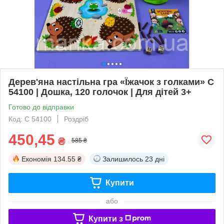
Дерев'яна настільна гра «Їжачок з голками» C
54100 | Дошка, 120 голочок | Для дітей 3+
Готово до відправки
Код: C 54100
Роздріб
450,45
₴
585 ₴
Економія
134.55 ₴
Залишилось
23 дні
Купити
або
Купити з