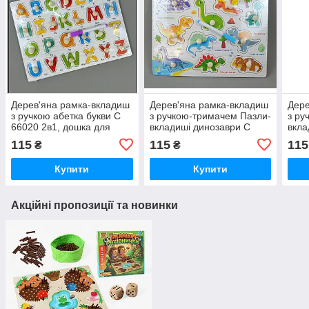
Дерев'яна рамка-вкладиш
Дерев'яна рамка-вкладиш
Дере
з ручкою абетка букви C
з ручкою-тримачем Пазли-
з ру
66020 2в1, дошка для
вкладиші динозаври C
вкла
малювання,
67047 2 в 1 дошка для
англ
115
115
115
₴
₴
малювання,
дошк
Купити
Купити
Акційні пропозиції та новинки