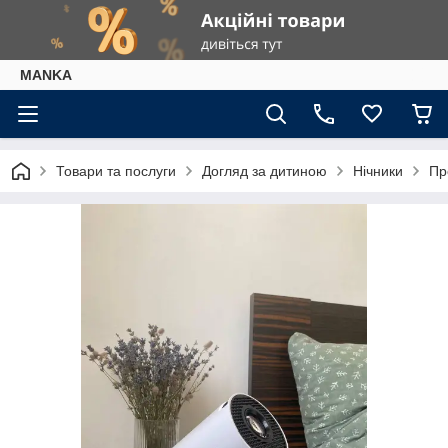
МАNKА
Товари та послуги
Догляд за дитиною
Нічники
Пр