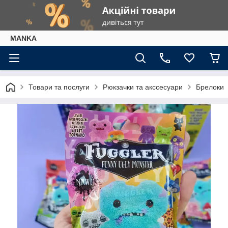
МАNKА
Товари та послуги
Рюкзачки та акссесуари
Брелоки