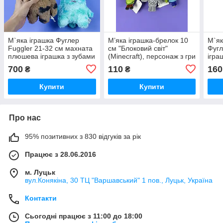
М`яка іграшка Фуглер
М’яка іграшка-брелок 10
М`як
Fuggler 21-32 см махната
см "Блоковий світ"
Фугл
плюшева іграшка з зубами
(Minecraft), персонаж з гри
ігра
страшненький
Майнкрафт, м’яка підвіска,
стр
700
110
160
₴
₴
улюбленець Фаглер
для дітей та фанатів
улю
MW16411
Купити
Купити
Про нас
95% позитивних з 830 відгуків за рік
Працює з 28.06.2016
м. Луцьк
вул.Конякіна, 30 ТЦ "Варшавський" 1 пов., Луцьк, Україна
Контакти
Сьогодні працює з 11:00 до 18:00