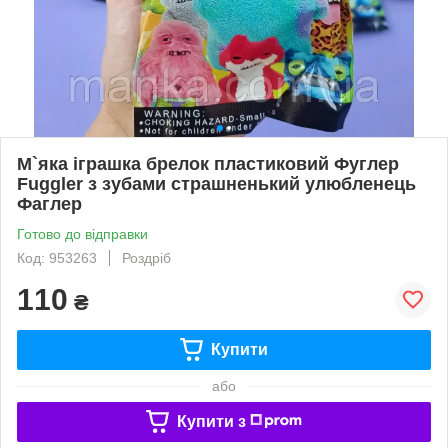
М`яка іграшка брелок пластиковий Фуглер
Fuggler з зубами страшненький улюбленець
Фаглер
Готово до відправки
Код: 953263
Роздріб
110
₴
Купити
або
Купити з