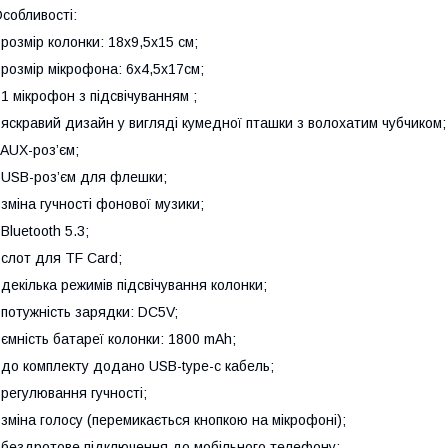
собливості:
 розмір колонки: 18х9,5х15 см;
 розмір мікрофона: 6х4,5х17см;
 1 мікрофон з підсвічуванням ;
 яскравий дизайн у вигляді кумедної пташки з волохатим чубчиком;
 AUX-роз’єм;
 USB-роз’єм для флешки;
 зміна гучності фонової музики;
 Bluetooth 5.3;
 слот для TF Card;
 декілька режимів підсвічування колонки;
 потужність зарядки: DC5V;
 ємність батареї колонки: 1800 mAh;
 до комплекту додано USB-type-c кабель;
 регулювання гучності;
 зміна голосу (перемикається кнопкою на мікрофоні);
 бездротове підключення до мобільного телефону;