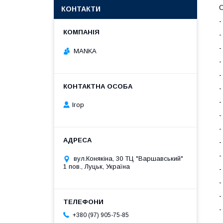
О
КОНТАКТИ
-
-
-
MANKA
-
-
-
-
Ігор
-
-
-
-
вул.Конякіна, 30 ТЦ "Варшавський"
1 пов., Луцьк, Україна
-
-
-
-
+380 (97) 905-75-85
-