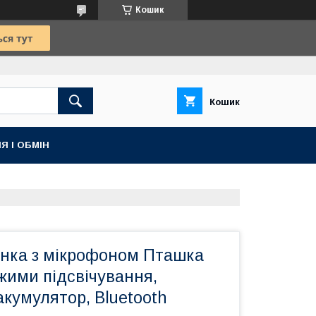
Кошик
Кошик
Я І ОБМІН
онка з мікрофоном Пташка
жими підсвічування,
кумулятор, Bluetooth