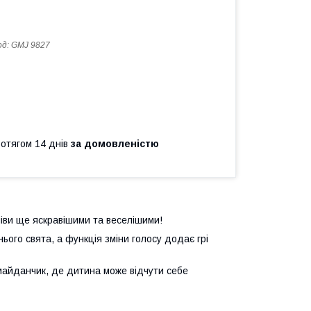
од:
GMJ 9827
ротягом 14 днів
за домовленістю
піви ще яскравішими та веселішими!
ого свята, а функція зміни голосу додає грі
майданчик, де дитина може відчути себе