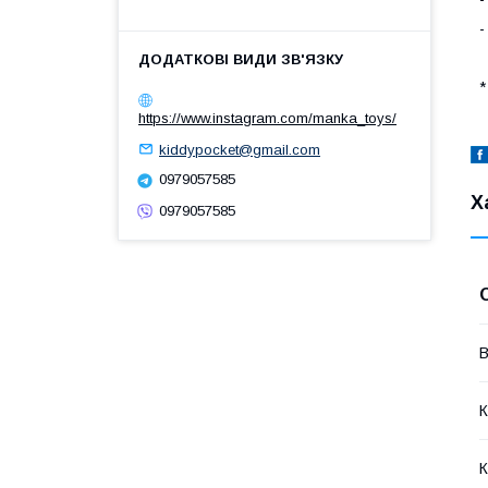
-
*
https://www.instagram.com/manka_toys/
kiddypocket@gmail.com
0979057585
Х
0979057585
В
К
К