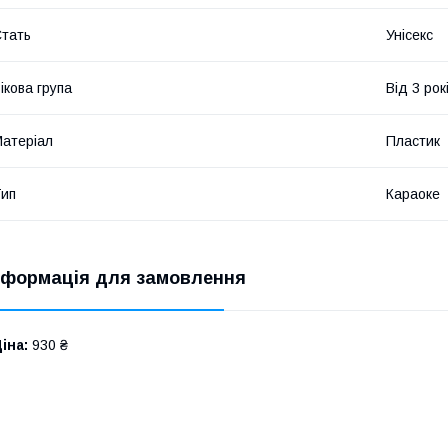
тать
Унісекс
ікова група
Від 3 рок
атеріал
Пластик
ип
Караоке
нформація для замовлення
іна:
930 ₴