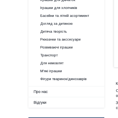
Іграшки для хлопчиків
Басейни та літній асортимент
Догляд за дитиною
Дитяча творість
Рюкзачки та акссесуари
Розвиваючі іграшки
Транспорт
Для немовлят
М'які іграшки
Фігури тваринок/динозаврів
К
С
Про нас
о
Відгуки
З
с