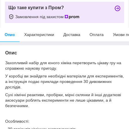
Що таке купити з Пром?
Замовлення під захистом
Опис
Характеристики
Доставка
Оплата
Умови п
Опис
Захопливий набір для юного хіміка перетворить цікаву гру на
справжню наукову пригоду.
У коробці ви знайдете необхідні матеріали для експериментів,
а інструкція подає приклади проведення 30 дивовижних
дослідів.
Сухі хімічні реактиви, пробірки, мірні склянки й інші додаткові
аксесуари роблять експерименти не лише цікавими, а й
безпечними.
Особливості:
- 30 варіантів хімічних експериментів;