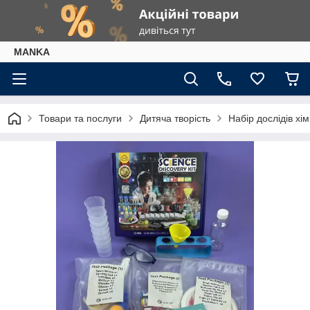
МАNKА
Товари та послуги
Дитяча творість
Набір дослідів хі