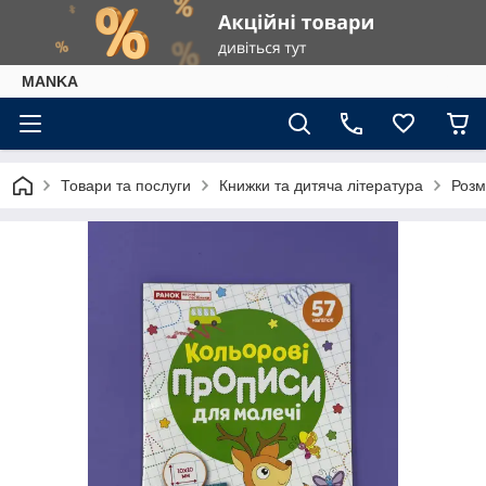
МАNKА
Товари та послуги
Книжки та дитяча література
Розм