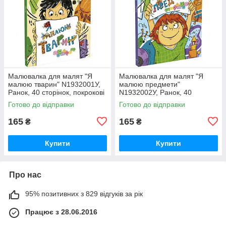
Малювалка для малят "Я
Малювалка для малят "Я
малюю тварин" N1932001У,
малюю предмети"
Ранок, 40 сторінок, покрокові
N1932002У, Ранок, 40
інструкції з фігур, для дітей 5-
сторінок, покрокові інструкції
Готово до відправки
Готово до відправки
8 років
з фігур, для дітей 5-8 років
165
165
₴
₴
Купити
Купити
Про нас
95% позитивних з 829 відгуків за рік
Працює з 28.06.2016