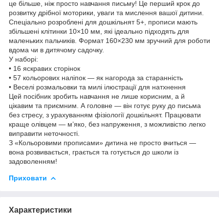
це більше, ніж просто навчання письму! Це перший крок до
розвитку дрібної моторики, уваги та мислення вашої дитини.
Спеціально розроблені для дошкільнят 5+, прописи мають
збільшені клітинки 10×10 мм, які ідеально підходять для
маленьких пальчиків. Формат 160×230 мм зручний для роботи
вдома чи в дитячому садочку.
У наборі:
• 16 яскравих сторінок
• 57 кольорових наліпок — як нагорода за старанність
• Веселі розмальовки та милі ілюстрації для натхнення
Цей посібник зробить навчання не лише корисним, а й
цікавим та приємним. А головне — він готує руку до письма
без стресу, з урахуванням фізіології дошкільнят. Працювати
краще олівцем — м’яко, без напруження, з можливістю легко
виправити неточності.
З «Кольоровими прописами» дитина не просто вчиться —
вона розвивається, грається та готується до школи із
задоволенням!
Приховати
Характеристики