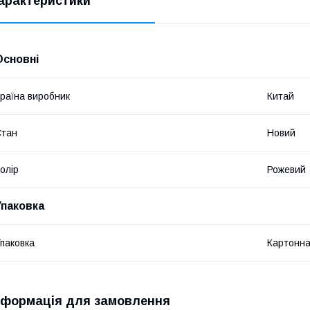
арактеристики
Основні
раїна виробник
Китай
Стан
Новий
олір
Рожевий
Упаковка
паковка
Картонна
нформація для замовлення