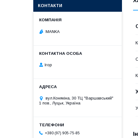
Х
КОНТАКТИ
MANKA
К
Ігор
К
вул.Конякіна, 30 ТЦ "Варшавський"
1 пов., Луцьк, Україна
У
І
+380 (97) 905-75-85