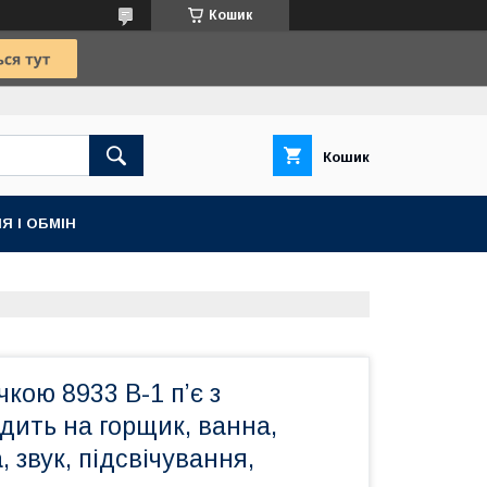
Кошик
Кошик
Я І ОБМІН
чкою 8933 B-1 п’є з
дить на горщик, ванна,
 звук, підсвічування,