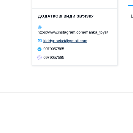
Ц
https://www.instagram.com/manka_toys/
kiddypocket@gmail.com
0979057585
0979057585