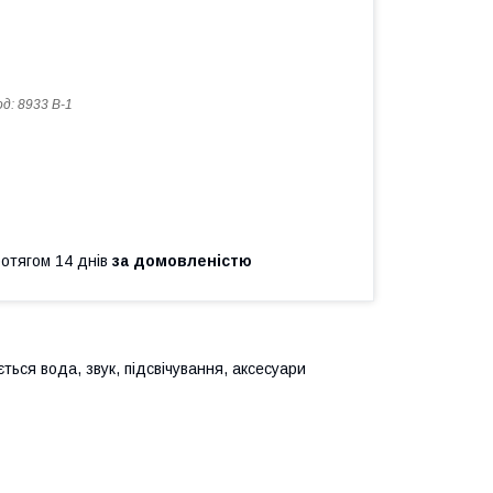
од:
8933 B-1
ротягом 14 днів
за домовленістю
ться вода, звук, підсвічування, аксесуари