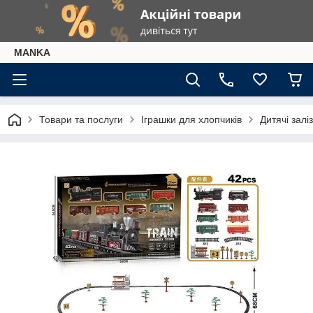
МАNKА
Товари та послуги
Іграшки для хлопчиків
Дитячі залі