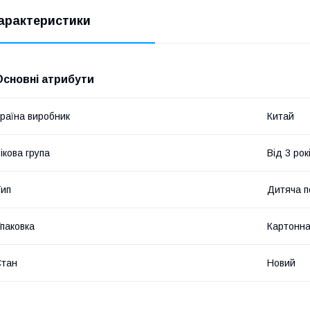
арактеристики
Основні атрибути
раїна виробник
Китай
ікова група
Від 3 рок
ип
Дитяча п
паковка
Картонна
Стан
Новий