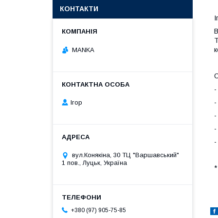
КОНТАКТИ
І
В
Т
к
MANKA
О
-
-
Ігор
-
-
-
вул.Конякіна, 30 ТЦ "Варшавський"
1 пов., Луцьк, Україна
*
+380 (97) 905-75-85