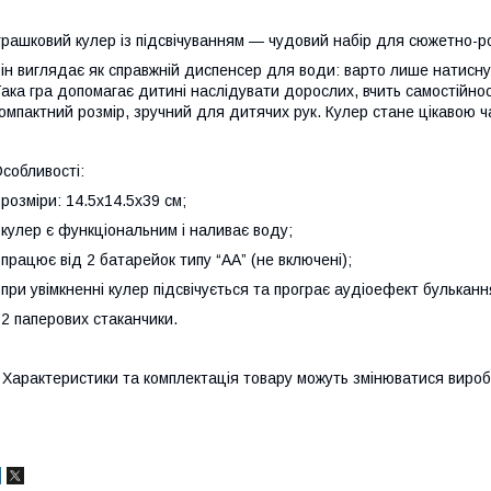
грашковий кулер із підсвічуванням — чудовий набір для сюжетно-р
ін виглядає як справжній диспенсер для води: варто лише натиснут
ака гра допомагає дитині наслідувати дорослих, вчить самостійнос
омпактний розмір, зручний для дитячих рук. Кулер стане цікавою ча
собливості:
 розміри: 14.5х14.5х39 см;
 кулер є функціональним і наливає воду;
 працює від 2 батарейок типу “АА” (не включені);
 при увімкненні кулер підсвічується та програє аудіоефект бульканн
 2 паперових стаканчики.
 Характеристики та комплектація товару можуть змінюватися виро