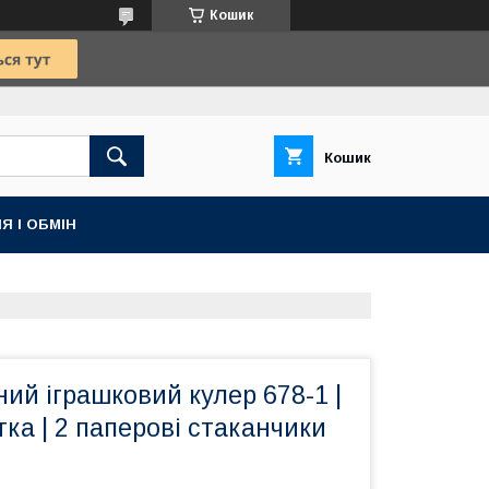
Кошик
Кошик
Я І ОБМІН
ий іграшковий кулер 678-1 |
тка | 2 паперові стаканчики