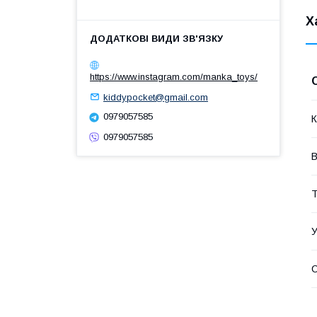
Х
https://www.instagram.com/manka_toys/
kiddypocket@gmail.com
0979057585
К
0979057585
В
Т
У