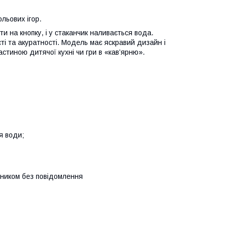
ольових ігор.
и на кнопку, і у стаканчик наливається вода.
ті та акуратності. Модель має яскравий дизайн і
стиною дитячої кухні чи гри в «кав’ярню».
я води;
бником без повідомлення