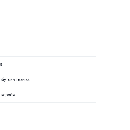
ів
обутова техніка
 коробка