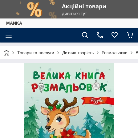
МАNKА
Товари та послуги
Дитяча творість
Розмальовки
В