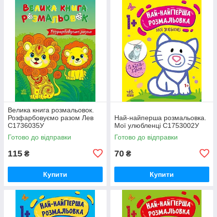
Велика книга розмальовок.
Розфарбовуємо разом Лев
Най-найперша розмальовка.
С1736035У
Мої улюбленці С1753002У
Готово до відправки
Готово до відправки
115
70
₴
₴
Купити
Купити