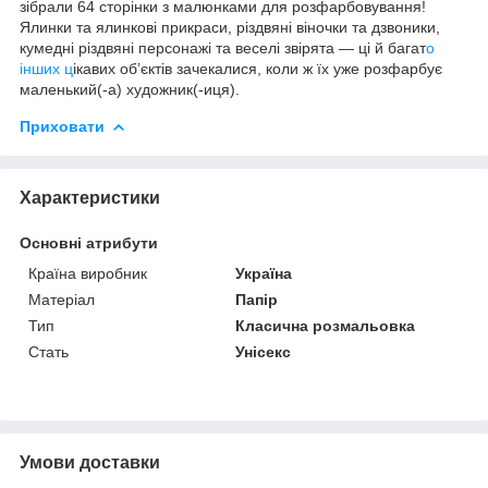
зібрали 64 сторінки з малюнками для розфарбовування!
Ялинки та ялинкові прикраси, різдвяні віночки та дзвоники,
кумедні різдвяні персонажі та веселі звірята — ці й багат
о
інших ц
ікавих об’єктів зачекалися, коли ж їх уже розфарбує
маленький(-а) художник(-иця).
Приховати
Характеристики
Основні атрибути
Країна виробник
Україна
Матеріал
Папір
Тип
Класична розмальовка
Стать
Унісекс
Умови доставки