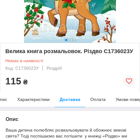
Велика книга розмальовок. Різдво С1736023У
Немає в наявності
Код: С1736023У
Роздріб
115
₴
пис
Характеристики
Доставка
Оплата
Умови пове
Опис
Ваша дитина полюбляє розмальовувати й обожнює зимові
свята? Тоді поспішаємо вас потішити: у книжці «Різдво» ми