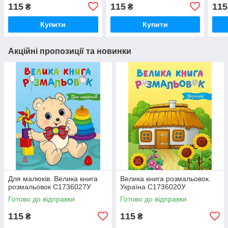
С17
115
115
115
₴
₴
Купити
Купити
Акційні пропозиції та новинки
Для малюків. Велика книга
Велика книга розмальовок.
розмальовок С1736027У
Україна С1736020У
Готово до відправки
Готово до відправки
115
115
₴
₴