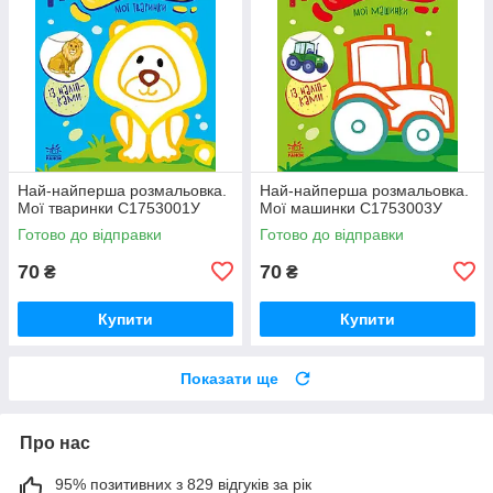
Най-найперша розмальовка.
Най-найперша розмальовка.
Мої тваринки С1753001У
Мої машинки С1753003У
Готово до відправки
Готово до відправки
70
70
₴
₴
Купити
Купити
Показати ще
Про нас
95% позитивних з 829 відгуків за рік