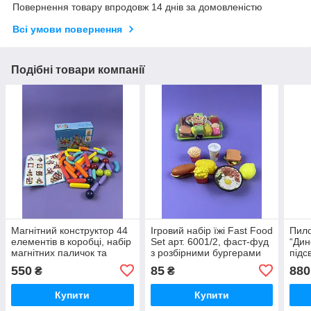
Повернення товару впродовж 14 днів за домовленістю
Всі умови повернення
Подібні товари компанії
Магнітний конструктор 44
Ігровий набір їжі Fast Food
Пило
елементів в коробці, набір
Set арт. 6001/2, фаст-фуд
“Дин
магнітних паличок та
з розбірними бургерами
підс
кульок, STEM-іграшка для
та сендвічами, 2 варіанти
бата
550
85
880
₴
₴
розвитку моторики та
наборів, у коробці 16х10х4
логіки
Купити
Купити