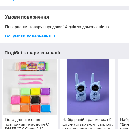
Умови повернення
Повернення товару впродовж 14 днів за домовленістю
Всі умови повернення
Подібні товари компанії
Тісто для ліплення
Набір рацій іграшкових (2
Набі
повітряний пластилін C
штуки) зі зв'язком, світлом,
"Дик
54655 "TK Group" 12
електронним годинником,
елем