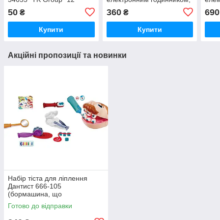
кольорів, 3 стеки, в пакеті
2 кольори, живлення від
50
360
690
₴
₴
батарейок, в коробці 2533
Купити
Купити
Акційні пропозиції та новинки
Набір тіста для ліплення
Дантист 666-105
(бормашина, що
обертається, інструменти, 8
Готово до відправки
брусків)