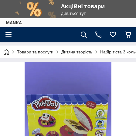
МАNKА
Товари та послуги
Дитяча творість
Набір тіста 3 кол