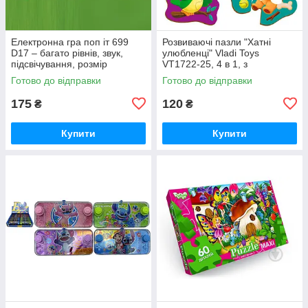
Електронна гра поп іт 699
Розвиваючі пазли "Хатні
D17 – багато рівнів, звук,
улюбленці" Vladi Toys
підсвічування, розмір
VT1722-25, 4 в 1, з
12.5х5.6х14 см (у коробці,
картонними фігурками,
Готово до відправки
Готово до відправки
мікс)
українською, у пакеті
175
120
₴
₴
Купити
Купити