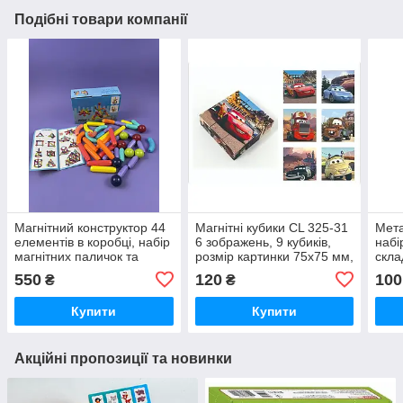
Подібні товари компанії
Магнітний конструктор 44
Магнітні кубики CL 325-31
Мета
елементів в коробці, набір
6 зображень, 9 кубиків,
набір
магнітних паличок та
розмір картинки 75х75 мм,
скла
кульок, STEM-іграшка для
в боксі
Puzz
550
120
100
₴
₴
розвитку моторики та
логі
логіки
Купити
Купити
Акційні пропозиції та новинки