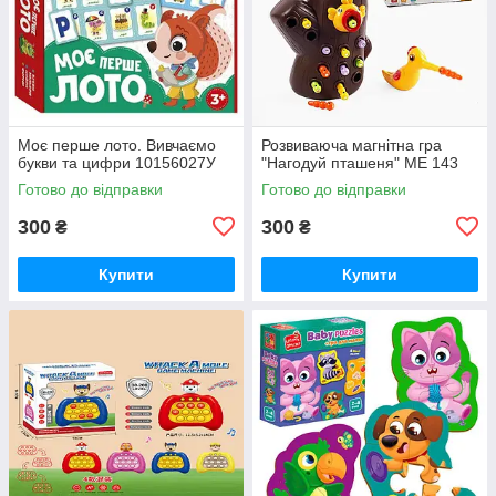
Моє перше лото. Вивчаємо
Розвиваюча магнітна гра
букви та цифри 10156027У
"Нагодуй пташеня" ME 143
Готово до відправки
Готово до відправки
300
300
₴
₴
Купити
Купити