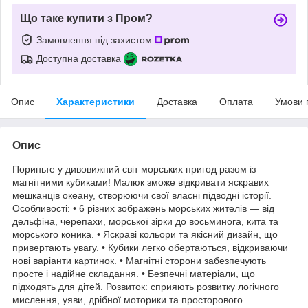
Що таке купити з Пром?
Замовлення під захистом
Доступна доставка
Опис
Характеристики
Доставка
Оплата
Умови 
Опис
Пориньте у дивовижний світ морських пригод разом із
магнітними кубиками! Малюк зможе відкривати яскравих
мешканців океану, створюючи свої власні підводні історії.
Особливості: • 6 різних зображень морських жителів — від
дельфіна, черепахи, морської зірки до восьминога, кита та
морського коника. • Яскраві кольори та якісний дизайн, що
привертають увагу. • Кубики легко обертаються, відкриваючи
нові варіанти картинок. • Магнітні сторони забезпечують
просте і надійне складання. • Безпечні матеріали, що
підходять для дітей. Розвиток: сприяють розвитку логічного
мислення, уяви, дрібної моторики та просторового