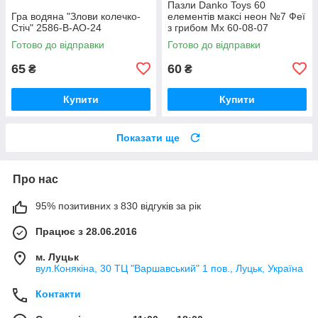
Пазли Danko Toys 60
Гра водяна "Злови колечко-
елементів максі неон №7 Феї
Стіч" 2586-В-АO-24
з грибом Мх 60-08-07
Готово до відправки
Готово до відправки
65
60
₴
₴
Купити
Купити
Показати ще
Про нас
95% позитивних з 830 відгуків за рік
Працює з 28.06.2016
м. Луцьк
вул.Конякіна, 30 ТЦ "Варшавський" 1 пов., Луцьк, Україна
Контакти