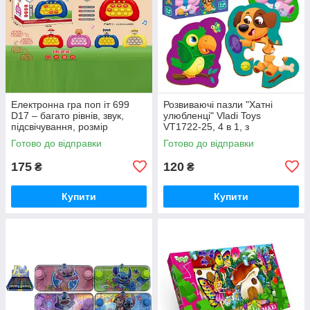
Електронна гра поп іт 699
Розвиваючі пазли "Хатні
D17 – багато рівнів, звук,
улюбленці" Vladi Toys
підсвічування, розмір
VT1722-25, 4 в 1, з
12.5х5.6х14 см (у коробці,
картонними фігурками,
Готово до відправки
Готово до відправки
мікс)
українською, у пакеті
175
120
₴
₴
Купити
Купити