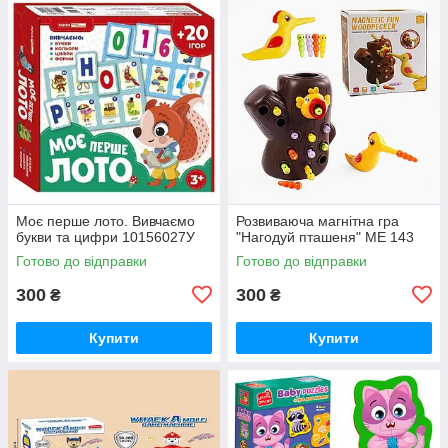
Моє перше лото. Вивчаємо
Розвиваюча магнітна гра
букви та цифри 10156027У
"Нагодуй пташеня" ME 143
Готово до відправки
Готово до відправки
300
300
₴
₴
Купити
Купити