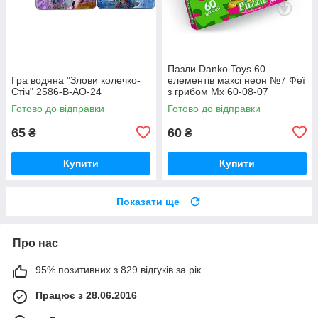
Пазли Danko Toys 60
Гра водяна "Злови колечко-
елементів максі неон №7 Феї
Стіч" 2586-В-АO-24
з грибом Мх 60-08-07
Готово до відправки
Готово до відправки
65
60
₴
₴
Купити
Купити
Показати ще
Про нас
95% позитивних з 829 відгуків за рік
Працює з 28.06.2016