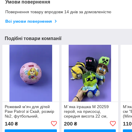
Умови повернення
Повернення товару впродовж 14 днів за домовленістю
Всі умови повернення
Подібні товари компанії
Рожевий м'яч для дітей
М`яка іграшка M 20259
М’як
Paw Patrol зі Скай, розмір
герой, на присосці,
см "
№2, футбольний,
середня висота 22 см,
(Min
ліцензійний, 48 см
ВИДАЄТЬСЯ МІКС
Майн
140
200
110
₴
₴
(PP2510)
для 
MW1