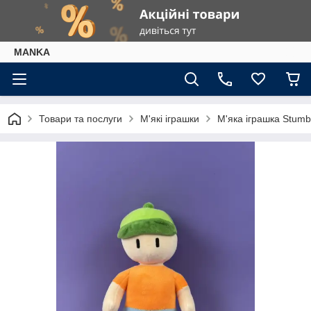
МАNKА
Товари та послуги
М'які іграшки
М'яка іграшка Stumb