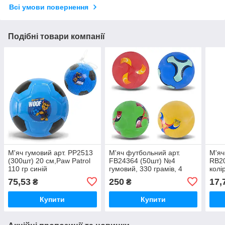
Всі умови повернення
Подібні товари компанії
М'яч гумовий арт. PP2513
М'яч футбольний арт.
М'яч
(300шт) 20 см,Paw Patrol
FB24364 (50шт) №4
RB20
110 гр синій
гумовий, 330 грамів, 4
колі
кольори
75,53
250
17,
₴
₴
Купити
Купити