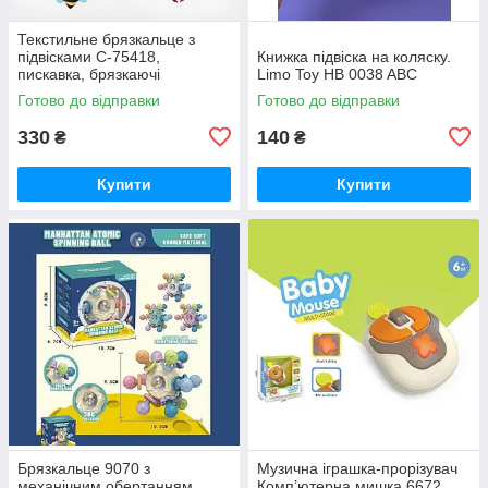
Текстильне брязкальце з
підвісками C-75418,
Книжка підвіска на коляску.
пискавка, брязкаючі
Limo Toy HB 0038 ABC
елементи, 2 види
Готово до відправки
Готово до відправки
330
140
₴
₴
Купити
Купити
Брязкальце 9070 з
Музична іграшка-прорізувач
механічним обертанням,
Комп’ютерна мишка 6672