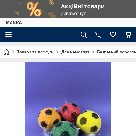
МАNKА
Товари та послуги
Для немовлят
Безпечний поролоно