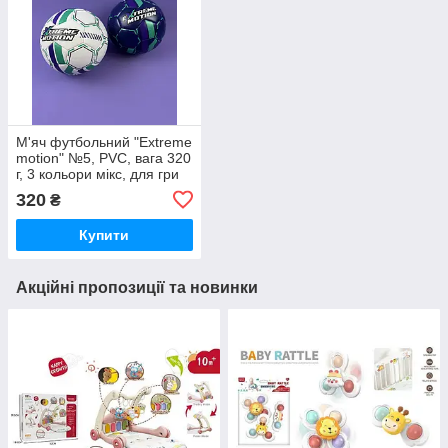
М'яч футбольний "Extreme
motion" №5, PVC, вага 320
г, 3 кольори мікс, для гри
та тренувань, у сітці
320
₴
FX2602
Купити
Акційні пропозиції та новинки