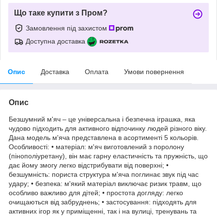
Що таке купити з Пром?
Замовлення під захистом
Доступна доставка
Опис
Доставка
Оплата
Умови повернення
Опис
Безшумний м'яч – це універсальна і безпечна іграшка, яка
чудово підходить для активного відпочинку людей різного віку.
Дана модель м'яча представлена в асортименті 5 кольорів.
Особливості: • матеріал: м'яч виготовлений з поролону
(пінополіуретану), він має гарну еластичність та пружність, що
дає йому змогу легко відстрибувати від поверхні; •
безшумність: пориста структура м'яча поглинає звук під час
удару; • безпека: м'який матеріал виключає ризик травм, що
особливо важливо для дітей; • простота догляду: легко
очищаються від забруднень; • застосування: підходять для
активних ігор як у приміщенні, так і на вулиці, тренувань та