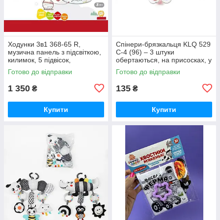
Ходунки 3в1 368-65 R,
Спінери-брязкальця KLQ 529
музична панель з підсвіткою,
C-4 (96) – 3 штуки
килимок, 5 підвісок,
обертаються, на присосках, у
регулювання гучності, для
пакеті
Готово до відправки
Готово до відправки
малюків
1 350
135
₴
₴
Купити
Купити