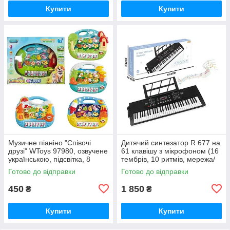
Купити
Купити
Музичне піаніно "Співочі
Дитячий синтезатор R 677 на
друзі" WToys 97980, озвучене
61 клавішу з мікрофоном (16
українською, підсвітка, 8
тембрів, 10 ритмів, мережа/
пісень, 8 казок, віршики,
батарейки)
Готово до відправки
Готово до відправки
цифри, ноти
450
1 850
₴
₴
Купити
Купити