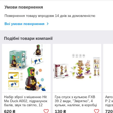
Умови повернення
Повернення товару впродовж 14 днів за домовленістю
Всі умови повернення
Подібні товари компанії
Набір зброї з мішенню Hit
Гра спуск з кулькою FXB
Авто
Me Duck A002, підрахунок
39 2 види, "Звірятко", 4
P 2 
балів, звук та світло, 12
кульки, наліпки, в коробці
підс
м'яких кульок, в коробці
куль
620
130
720
₴
₴