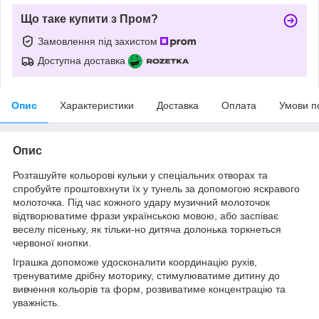
Що таке купити з Пром?
Замовлення під захистом
Доступна доставка
Опис
Характеристики
Доставка
Оплата
Умови п
Опис
Розташуйте кольорові кульки у спеціальних отворах та
спробуйте проштовхнути їх у тунель за допомогою яскравого
молоточка. Під час кожного удару музичний молоточок
відтворюватиме фрази українською мовою, або заспіває
веселу пісеньку, як тільки-но дитяча долонька торкнеться
червоної кнопки.
Іграшка допоможе удосконалити координацію рухів,
тренуватиме дрібну моторику, стимулюватиме дитину до
вивчення кольорів та форм, розвиватиме концентрацію та
уважність.