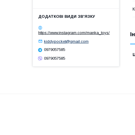
К
https://www.instagram.com/manka_toys/
І
kiddypocket@gmail.com
0979057585
Ц
0979057585