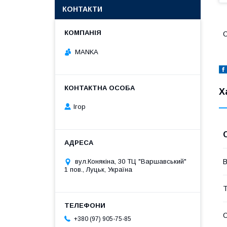
КОНТАКТИ
С
MANKA
Х
Ігор
В
вул.Конякіна, 30 ТЦ "Варшавський"
1 пов., Луцьк, Україна
Т
+380 (97) 905-75-85