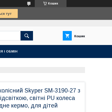
Кошик
Кошик
Я І ОБМІН
колісний Skyper SM-3190-27 з
ідсвіткою, світні PU колеса
дне кермо, для дітей