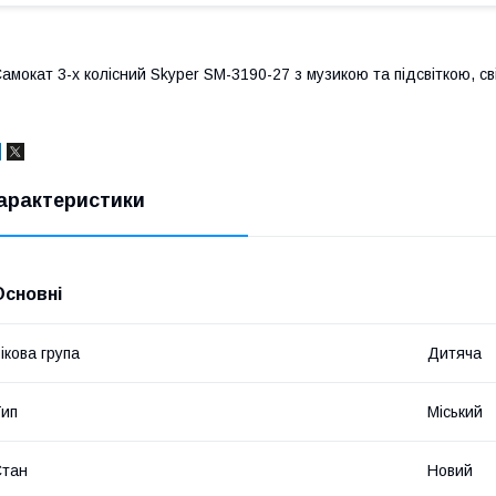
амокат 3-х колісний Skyper SM-3190-27 з музикою та підсвіткою, св
арактеристики
Основні
ікова група
Дитяча
ип
Міський
Стан
Новий