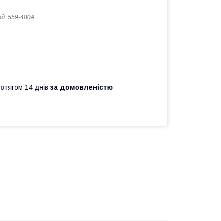
од:
559-480A
ротягом 14 днів
за домовленістю