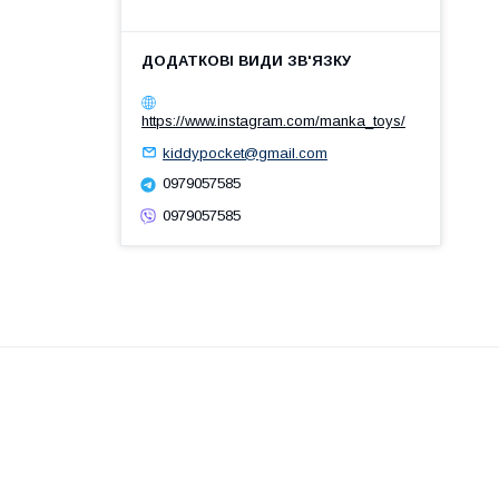
https://www.instagram.com/manka_toys/
kiddypocket@gmail.com
0979057585
0979057585