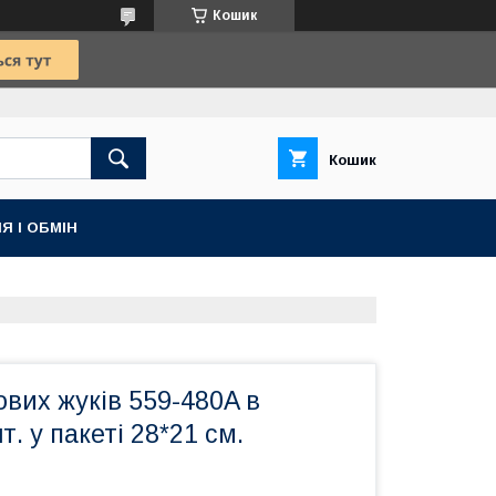
Кошик
Кошик
Я І ОБМІН
ових жуків 559-480A в
. у пакеті 28*21 см.