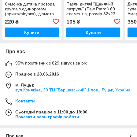
Сумочка дитяча прозора
Пазли дитячі "Щенячий
Дитя
кругла з єдинорогом
патруль" (Paw Patrol) 60
супе
(принт/фігурка), діаметр
елементів, розмір 32х23
Амер
16 см, для святкового
см, картонні, для дітей від
віну
220
105
350
₴
₴
образу та дрібниць C2267
3-5 років Dodo 200147
2 ві
Купити
Купити
Про нас
95% позитивних з 829 відгуків за рік
Працює з 28.06.2016
м. Луцьк
вул.Конякіна, 30 ТЦ "Варшавський" 1 пов., Луцьк, Україна
Контакти
Сьогодні працює з 11:00 до 18:00
Показати весь графік роботи
Про нас