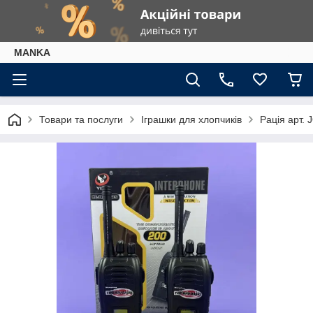
МАNKА
Товари та послуги
Іграшки для хлопчиків
Рацiя арт. 