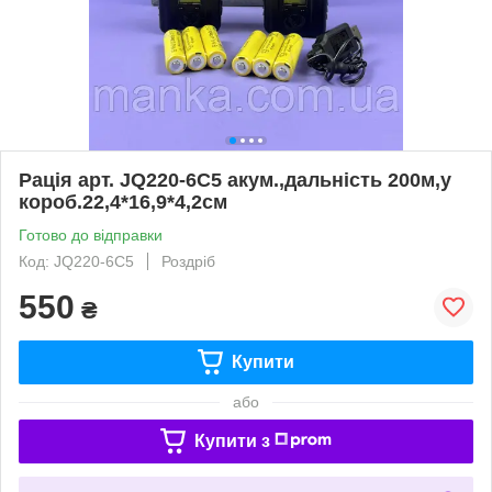
Рацiя арт. JQ220-6C5 акум.,дальність 200м,у
короб.22,4*16,9*4,2см
Готово до відправки
Код: JQ220-6C5
Роздріб
550
₴
Купити
або
Купити з