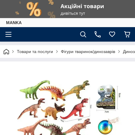
МАNKА
Товари та послуги
Фігури тваринок/динозаврів
Диноз