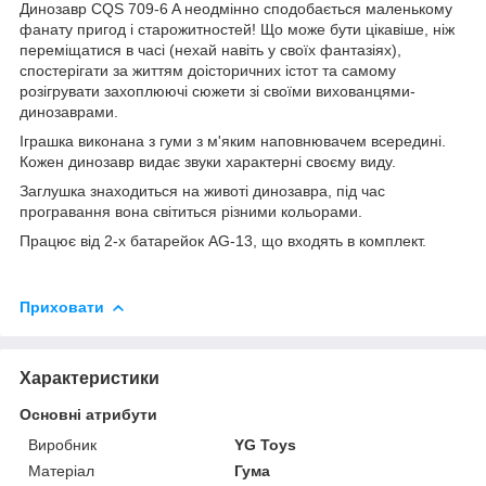
Динозавр CQS 709-6 A неодмінно сподобається маленькому
фанату пригод і старожитностей! Що може бути цікавіше, ніж
переміщатися в часі (нехай навіть у своїх фантазіях),
спостерігати за життям доісторичних істот та самому
розігрувати захоплюючі сюжети зі своїми вихованцями-
динозаврами.
Іграшка виконана з гуми з м'яким наповнювачем всередині.
Кожен динозавр видає звуки характерні своєму виду.
Заглушка знаходиться на животі динозавра, під час
програвання вона світиться різними кольорами.
Працює від 2-х батарейок AG-13, що входять в комплект.
Приховати
Характеристики
Основні атрибути
Виробник
YG Toys
Матеріал
Гума