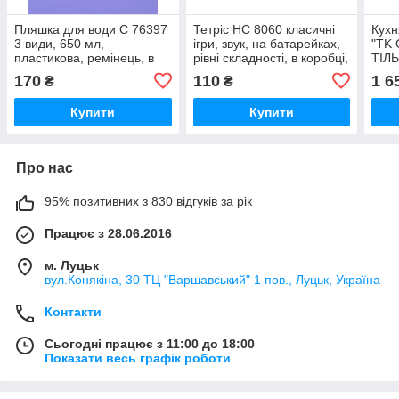
Пляшка для води C 76397
Тетріс HC 8060 класичні
Кухн
3 види, 650 мл,
ігри, звук, на батарейках,
"TK
пластикова, ремінець, в
рівні складності, в коробці,
ТІЛЬ
пакеті, ВИДАЄТЬСЯ
ВИДАЄТЬСЯ МІКС ВИДІВ
коль
170
110
1 6
₴
₴
ТІЛЬКИ МІКС ВИДІВ
підс
Купити
Купити
Про нас
95% позитивних з 830 відгуків за рік
Працює з 28.06.2016
м. Луцьк
вул.Конякіна, 30 ТЦ "Варшавський" 1 пов., Луцьк, Україна
Контакти
Сьогодні працює з 11:00 до 18:00
Показати весь графік роботи